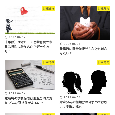
財産分与
財産分与
2022.06.06
【離婚】住宅ローンと養育費の相
2022.06.06
殺は男性に得なのか？データあ
離婚時に貯金は折半しなければな
り！
らない？
財産分与
財産分与
2022.06.06
2022.06.06
離婚時の学資保険は財産分与の対
財産分与の相場は半分ずつではな
象/どんな選択肢があるの？
い？実際の流れ