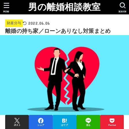
男の離婚相談教室
MENU
SEARCH
2022.06.06
財産分与
離婚の持ち家／ローンありなし対策まとめ
ポスト
シェア
はてブ
送る
Pocket